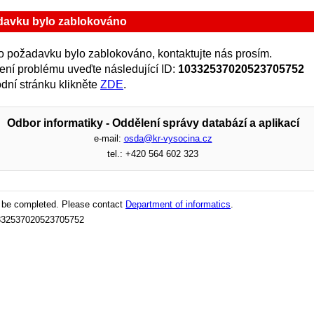
davku bylo zablokováno
 požadavku bylo zablokováno, kontaktujte nás prosím.
zení problému uveďte následující ID:
10332537020523705752
dní stránku klikněte
ZDE
.
Odbor informatiky - Oddělení správy databází a aplikací
e-mail:
osda@kr-vysocina.cz
tel.: +420 564 602 323
t be completed. Please contact
Department of informatics
.
10332537020523705752